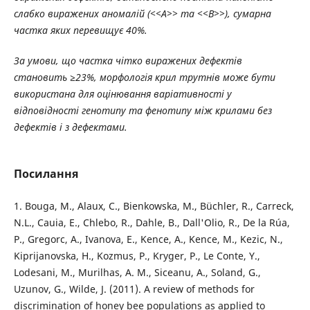
слабко виражених аномалій (<<A>> та <<B>>), сумарна
частка яких перевищує 40%.
За умови, що частка чітко виражених дефектів
становить ≥23%, морфологія крил трутнів може бути
використана для оцінювання варіативності у
відповідності генотипу та фенотипу між крилами без
дефектів і з дефектами.
Посилання
1. Bouga, M., Alaux, C., Bienkowska, M., Büchler, R., Carreck,
N.L., Cauia, E., Chlebo, R., Dahle, B., Dall'Olio, R., De la Rúa,
P., Gregorc, A., Ivanova, E., Kence, A., Kence, M., Kezic, N.,
Kiprijanovska, H., Kozmus, P., Kryger, P., Le Conte, Y.,
Lodesani, M., Murilhas, A. M., Siceanu, A., Soland, G.,
Uzunov, G., Wilde, J. (2011). A review of methods for
discrimination of honey bee populations as applied to