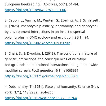
European beekeeping. J Apic Res, 50(1), 51–84.
https://doi.org/10.3896/IBRA.1.50.1.06
2. Cabon, L., Varma, M., Winter, G., Ebeling, A., & Schielzeth,
H. (2025). Phenotypic plasticity, heritability, and genotype-
by-environment interactions in an insect dispersal
polymorphism. BMC ecology and evolution, 25(1), 94.
https://doi.org/10.5061/dryad.18931zd4t
.
3. Chari, S., & Dworkin, I. (2013). The conditional nature of
genetic interactions: the consequences of wild-type
backgrounds on mutational interactions in a genome-wide
modifier screen. PLoS genetics, 9(8), e1003661.
https://doi.org/10.1371/journal.pgen.1003661
4. Dobzhansky, T. (1951). Race and humanity. Science (New
York, N.Y.), 113(2932), 264–266.
https://doi.org/10.1126/science.113.2932.264