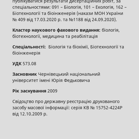
публікуватися результати дисертаційних робіт, за
спеціальностями: 091 – Біологія, 101 – Екологія, 162 –
Біотехнології та біоінженерія (накази МОН України
№ 409 від 17.03.2020 р. та №1188 від 24.09.2020).
Кластер наукового фахового видання:
біологія,
біотехнології, медицина та реабілітація
Спеціальності:
Біологія та біохімії, Біотехнології та
біоінженерія
УДК
573.08
Засновник
Чернівецький національний
університет імені Юрія Федьковича
Рік заснування
2009
Свідоцтво про державну реєстрацію друкованого
засобу масової інформації: серія КВ № 15752-4224Р
від 12.10.2009 р.