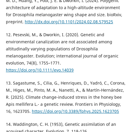
M. D., Huang, Y., Pool, J. E. & Dworkin, I. (2024). Polygenic
architecture of adaptation to a high-altitude environment
for Drosophila melanogaster wing shape and size. bioRxiv,
preprint.
http://dx.doi.org/10.1101/2024.02.08.579525
12. Pesevski, M., & Dworkin, I. (2020). Genetic and
environmental canalization are not associated among
altitudinally varying populations of Drosophila
melanogaster. Evolution; international journal of organic
evolution, 74(8), 1755–1771.
https://doi.org/10.1111/evo.14039
13. Sagastume, S., Cilia, G., Henriques, D., Yadró, C., Corona,
M., Higes, M., Pinto, M. A., Nanetti, A., & Martín-Hernández,
R. (2025). Climate change-induced stress in the honey bee
Apis mellifera L.- a genetic review. Frontiers in Physiology,
16, 1623705.
https://doi.org/10.3389/fphys.2025.1623705
14. Waddington, C. H. (1953), Genetic assimilation of an
acquired character. Evolution, 7, 118-126.