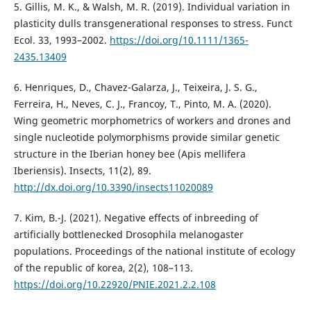
5. Gillis, M. K., & Walsh, M. R. (2019). Individual variation in
plasticity dulls transgenerational responses to stress. Funct
Ecol. 33, 1993–2002.
https://doi.org/10.1111/1365-
2435.13409
6. Henriques, D., Chavez-Galarza, J., Teixeira, J. S. G.,
Ferreira, H., Neves, C. J., Francoy, T., Pinto, M. A. (2020).
Wing geometric morphometrics of workers and drones and
single nucleotide polymorphisms provide similar genetic
structure in the Iberian honey bee (Apis mellifera
Iberiensis). Insects, 11(2), 89.
http://dx.doi.org/10.3390/insects11020089
7. Kim, B.-J. (2021). Negative effects of inbreeding of
artificially bottlenecked Drosophila melanogaster
populations. Proceedings of the national institute of ecology
of the republic of korea, 2(2), 108–113.
https://doi.org/10.22920/PNIE.2021.2.2.108