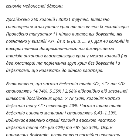
геномів медоносної бджоли.
Досліджено 260 колоній і 30821 трутня. Виявлено
спотворення жилкування крил та визначено їх локалізацію.
Проведено типування 11 чітко виражених дефектів, які
позначено у вигляді <X>, де X
∈
{A, B,
…
, K}.
Для
40
колоній
із
використанням
дискримінантного
та
дисперсійного
аналізів виконано кластеризацію крил у межах колоній (на
два кластери) та порівняння груп крил без дефектів і з
дефектами, що належать до одного кластера.
Встановлено, що частки дефектів типів <F>, <C> та <D>
становлять 14,74%, 5,55% і 2,68% відповідно від загальної
кількості досліджених крил. У 78 (30%) колоніях частка
дефектів типу <F> перевищує 20%. Частки інших типів
дефектів є значно меншими і становлять 0,43–1,39%.
Водночас виявлено окремі колонії з високою часткою
дефектів типів <A> (до 42%) та <B> (до 34%). Окрім
виражених дефектів, встановлено постійна наявність