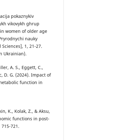
jacija pokaznykiv
hykh vikovykh ghrup
s in women of older age
 Pryrodnychi nauky
l Sciences], 1, 21-27.
in Ukrainian).
ler, A. S., Eggett, C.,
c, D. G. (2024). Impact of
metabolic function in
kin, K., Kolak, Z., & Aksu,
onomic functions in post-
, 715-721.