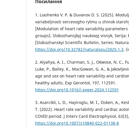
Посилання
1. Liashenko V. P. & Duvanov D. S. (2025). Modul
variabeljnosti sercevogho rytmu u zhinok stars
[Modulation of heart rate variability parameter
groups]. Slobozhansjkyj naukovyj visnyk, Serija:
[Slobozhanskyi Scientific Bulletin, Series: Natura
https://doi.org/10.32782/naturalspu/2025.1.3
. (
2. Alyahya, A. I., Charman, S. J., Okwose, N. C., Ful
Luke, P., Bailey, K., MacGowan, G. A., & Jakovljevi
age and sex on heart rate variability and cardio
healthy adults. Exp Gerontol, 197, 112591.
https://doi.org10.1016/j.exger.2024.112591
3. Asarcikli, L. D., Hayiroglu, M. İ., Osken, A., Kes
T. (2022). Heart rate variability and cardiac aut
COVID period. J Interv Card Electrophysiol, 63(3)
https://doi.org10.1007/s10840-022-01138-8