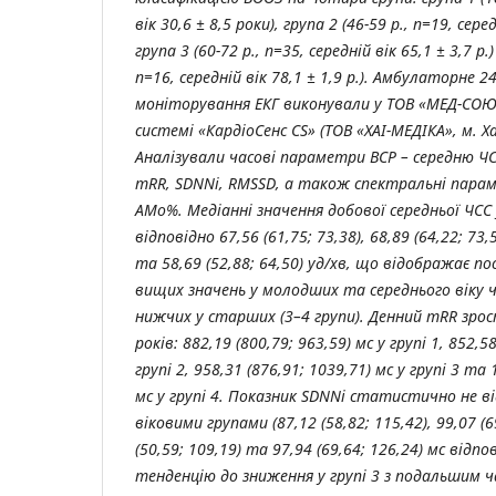
вік 30,6 ± 8,5 роки), група 2 (46-59 р., n=19, серед
група 3 (60-72 р., n=35, середній вік 65,1 ± 3,7 р.
n=16, середній вік 78,1 ± 1,9 р.). Амбулаторне 
моніторування ЕКГ виконували у ТОВ «МЕД-СОЮЗ»
системі «КардіоСенс CS» (ТОВ «ХАІ-МЕДІКА», м. Ха
Аналізували часові параметри ВСР – середню ЧС
mRR, SDNNi, RMSSD, а також спектральні парам
AMo%. Медіанні значення добової середньої ЧСС
відповідно 67,56 (61,75; 73,38), 68,89 (64,22; 73,5
та 58,69 (52,88; 64,50) уд/хв, що відображає по
вищих значень у молодших та середнього віку чо
нижчих у старших (3–4 групи). Денний mRR зро
років: 882,19 (800,79; 963,59) мс у групі 1, 852,58
групі 2, 958,31 (876,91; 1039,71) мс у групі 3 та 
мс у групі 4. Показник SDNNi статистично не ві
віковими групами (87,12 (58,82; 115,42), 99,07 (6
(50,59; 109,19) та 97,94 (69,64; 126,24) мс відп
тенденцію до зниження у групі 3 з подальшим 