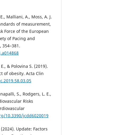
E., Malliani, A., Moss, A. J.
 Standards of measurement,
ask Force of the European
iety of Pacing and
, 354–381.
j.a014868
 E., & Polovina S. (2019).
t of obesity. Acta Clin
cc.2019.58.03.05
enapalli, S., Rodgers, L. E.,
rdiovascular Risks
rdiovascular
org/10.3390/jcdd6020019
 (2024). Update: Factors