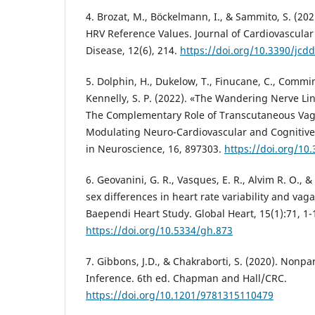
4. Brozat, M., Böckelmann, I., & Sammito, S. (20
HRV Reference Values. Journal of Cardiovascul
Disease, 12(6), 214.
https://doi.org/10.3390/jcd
5. Dolphin, H., Dukelow, T., Finucane, C., Commin
Kennelly, S. P. (2022). «The Wandering Nerve Li
The Complementary Role of Transcutaneous Vagu
Modulating Neuro-Cardiovascular and Cognitive
in Neuroscience, 16, 897303.
https://doi.org/10
6. Geovanini, G. R., Vasques, E. R., Alvim R. O., & 
sex differences in heart rate variability and vaga
Baependi Heart Study. Global Heart, 15(1):71, 1-
https://doi.org/10.5334/gh.873
7. Gibbons, J.D., & Chakraborti, S. (2020). Nonpar
Inference. 6th ed. Chapman and Hall/CRC.
https://doi.org/10.1201/9781315110479