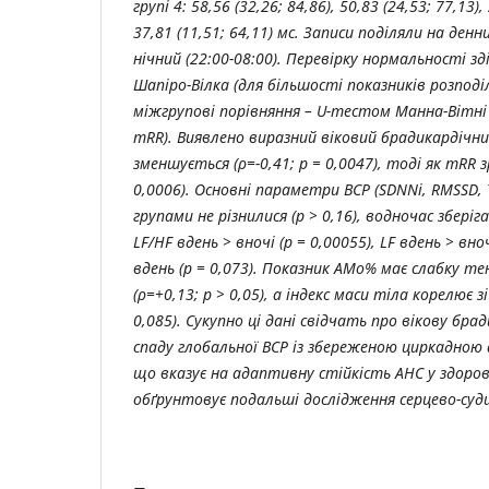
групі 4: 58,56 (32,26; 84,86), 50,83 (24,53; 77,13),
37,81 (11,51; 64,11) мс. Записи поділяли на денн
нічний (22:00-08:00). Перевірку нормальності з
Шапіро-Вілка (для більшості показників розподіл
міжгрупові порівняння – U-тестом Манна-Вітні 
mRR). Виявлено виразний віковий брадикардічн
зменшується (ρ=-0,41; p = 0,0047), тоді як mRR з
0,0006). Основні параметри ВСР (SDNNi, RMSSD, 
групами не різнилися (p > 0,16), водночас збері
LF/HF вдень > вночі (p = 0,00055), LF вдень > вноч
вдень (p = 0,073). Показник AMo% має слабку т
(ρ=+0,13; p > 0,05), а індекс маси тіла корелює з
0,085). Сукупно ці дані свідчать про вікову бр
спаду глобальної ВСР із збереженою циркадною
що вказує на адаптивну стійкість АНС у здорови
обґрунтовує подальші дослідження серцево-суди