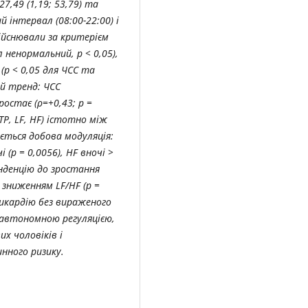
 27,49 (1,19; 53,79) та
ий інтервал (08:00-22:00) і
дійснювали за критерієм
 ненормальний, p < 0,05),
(p < 0,05 для ЧСС та
ий тренд: ЧСС
ростає (ρ=+0,43; p =
TP, LF, HF) істотно між
гається добова модуляція:
і (p = 0,0056), HF вночі >
енденцію до зростання
і зниженням LF/HF (p =
адикардію без вираженого
 автономною регуляцією,
х чоловіків і
нного ризику.