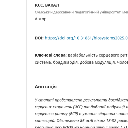
Ю.С. ВАКАЛ
Сумський державний педагогічний університет імен
Автор
DOI:
https://doi.org/10.31861/biosystems2025.0
Ключові слова:
варіабельність серцевого ри
система, брадикардія, добова модуляція, чолові
Анотація
У статті представлено результати досліджен
серцевих скорочень (ЧСС) та добової модуляції 
серцевого ритму (ВСР) в умовно здорових чолові
категорій. Обстежено 86 осіб віком 18-82 років
класифікацією ВООЗ на чотири групи: група 1 (18