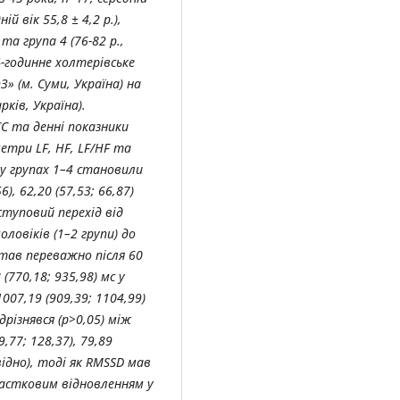
ній вік 55,8 ± 4,2 р.),
) та група 4 (76-82 р.,
24-годинне холтерівське
 (м. Суми, Україна) на
рків, Україна).
С та денні показники
етри LF, HF, LF/HF та
 у групах 1–4 становили
6), 62,20 (57,53; 66,87)
ступовий перехід від
ловіків (1–2 групи) до
став переважно після 60
 (770,18; 935,98) мс у
1007,19 (909,39; 1104,99)
дрізнявся (p>0,05) між
9,77; 128,37), 79,89
овідно), тоді як RMSSD мав
частковим відновленням у