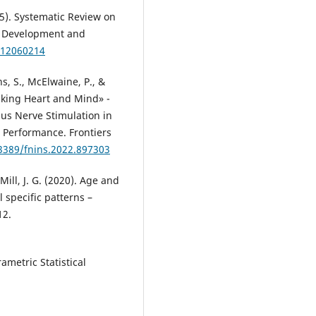
25). Systematic Review on
ar Development and
d12060214
s, S., McElwaine, P., &
nking Heart and Mind» -
s Nerve Stimulation in
 Performance. Frontiers
.3389/fnins.2022.897303
Mill, J. G. (2020). Age and
l specific patterns –
12.
ametric Statistical