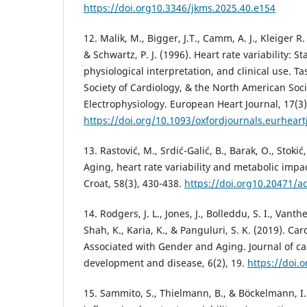
https://doi.org10.3346/jkms.2025.40.e154
12. Malik, M., Bigger, J.T., Camm, A. J., Kleiger R. 
& Schwartz, P. J. (1996). Heart rate variability:
physiological interpretation, and clinical use. T
Society of Cardiology, & the North American Soc
Electrophysiology. European Heart Journal, 17(3)
https://doi.org/10.1093/oxfordjournals.eurheart
13. Rastović, M., Srdić-Galić, B., Barak, O., Stokić,
Aging, heart rate variability and metabolic impac
Croat, 58(3), 430-438.
https://doi.org10.20471/a
14. Rodgers, J. L., Jones, J., Bolleddu, S. I., Vanth
Shah, K., Karia, K., & Panguluri, S. K. (2019). Ca
Associated with Gender and Aging. Journal of ca
development and disease, 6(2), 19.
https://doi.
15. Sammito, S., Thielmann, B., & Böckelmann, I.