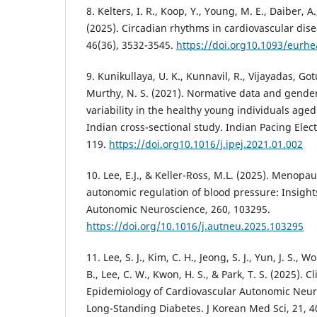
8. Kelters, I. R., Koop, Y., Young, M. E., Daiber, A
(2025). Circadian rhythms in cardiovascular disea
46(36), 3532-3545.
https://doi.org10.1093/eurhe
9. Kunikullaya, U. K., Kunnavil, R., Vijayadas, Gotu
Murthy, N. S. (2021). Normative data and gender
variability in the healthy young individuals aged
Indian cross-sectional study. Indian Pacing Electr
119.
https://doi.org10.1016/j.ipej.2021.01.002
10. Lee, E.J., & Keller-Ross, M.L. (2025). Menopau
autonomic regulation of blood pressure: Insight
Autonomic Neuroscience, 260, 103295.
https://doi.org/10.1016/j.autneu.2025.103295
11. Lee, S. J., Kim, C. H., Jeong, S. J., Yun, J. S., Won
B., Lee, C. W., Kwon, H. S., & Park, T. S. (2025). C
Epidemiology of Cardiovascular Autonomic Neur
Long-Standing Diabetes. J Korean Med Sci, 21, 4