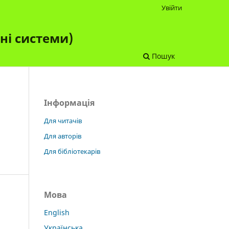
Увійти
чні системи)
Пошук
Інформація
Для читачів
Для авторів
Для бібліотекарів
Мова
English
Українська