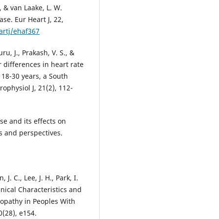
., & van Laake, L. W.
se. Eur Heart J, 22,
artj/ehaf367
ru, J., Prakash, V. S., &
 differences in heart rate
 18-30 years, a South
ophysiol J, 21(2), 112-
se and its effects on
s and perspectives.
, J. C., Lee, J. H., Park, I.
linical Characteristics and
opathy in Peoples With
0(28), e154.