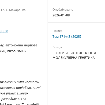
Опубліковано
і А. С. Макаренка
2026-01-08
Номер
3.350
Том 17 № 3 (2025)
тму, автономна нервова
Розділ
ки, вікові зміни
БІОХІМІЯ, БІОТЕХНОЛОГІЯ,
МОЛЕКУЛЯРНА ГЕНЕТИКА
ня вікових змін частоти
показників варіабельності
ків різних вікових
, розподілених за
-43 роки, n=17, середній