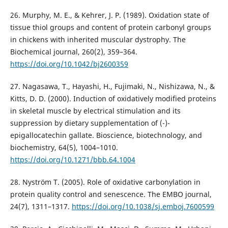
26. Murphy, M. E., & Kehrer, J. P. (1989). Oxidation state of
tissue thiol groups and content of protein carbonyl groups
in chickens with inherited muscular dystrophy. The
Biochemical journal, 260(2), 359–364.
https://doi.org/10.1042/bj2600359
27. Nagasawa, T., Hayashi, H., Fujimaki, N., Nishizawa, N., &
Kitts, D. D. (2000). Induction of oxidatively modified proteins
in skeletal muscle by electrical stimulation and its
suppression by dietary supplementation of (-)-
epigallocatechin gallate. Bioscience, biotechnology, and
biochemistry, 64(5), 1004–1010.
https://doi.org/10.1271/bbb.64.1004
28. Nyström T. (2005). Role of oxidative carbonylation in
protein quality control and senescence. The EMBO journal,
24(7), 1311–1317.
https://doi.org/10.1038/sj.emboj.7600599