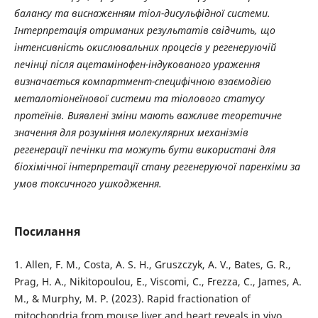
балансу та виснаженням тіол-дисульфідної системи.
Інтерпретація отриманих результатів свідчить, що
інтенсивність окислювальних процесів у регенеруючій
печінці після ацетамінофен-індукованого ураження
визначається компартмент-специфічною взаємодією
металотіонеїнової системи та тіолового статусу
протеїнів. Виявлені зміни мають важливе теоретичне
значення для розуміння молекулярних механізмів
регенерації печінки та можуть бути використані для
біохімічної інтерпретації стану регенеруючої паренхіми за
умов токсичного ушкодження.
Посилання
1. Allen, F. M., Costa, A. S. H., Gruszczyk, A. V., Bates, G. R.,
Prag, H. A., Nikitopoulou, E., Viscomi, C., Frezza, C., James, A.
M., & Murphy, M. P. (2023). Rapid fractionation of
mitochondria from mouse liver and heart reveals in vivo