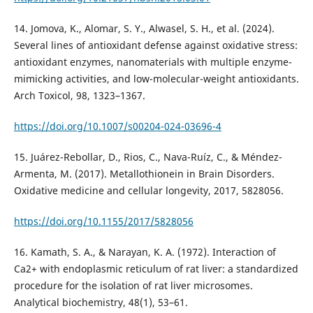
14. Jomova, K., Alomar, S. Y., Alwasel, S. H., et al. (2024).
Several lines of antioxidant defense against oxidative stress:
antioxidant enzymes, nanomaterials with multiple enzyme-
mimicking activities, and low-molecular-weight antioxidants.
Arch Toxicol, 98, 1323–1367.
https://doi.org/10.1007/s00204-024-03696-4
15. Juárez-Rebollar, D., Rios, C., Nava-Ruíz, C., & Méndez-
Armenta, M. (2017). Metallothionein in Brain Disorders.
Oxidative medicine and cellular longevity, 2017, 5828056.
https://doi.org/10.1155/2017/5828056
16. Kamath, S. A., & Narayan, K. A. (1972). Interaction of
Ca2+ with endoplasmic reticulum of rat liver: a standardized
procedure for the isolation of rat liver microsomes.
Analytical biochemistry, 48(1), 53–61.