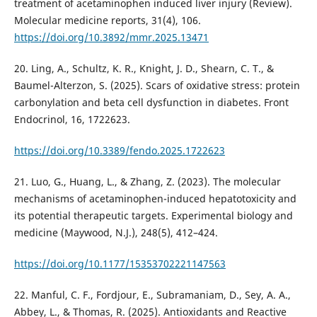
treatment of acetaminophen induced liver injury (Review).
Molecular medicine reports, 31(4), 106.
https://doi.org/10.3892/mmr.2025.13471
20. Ling, A., Schultz, K. R., Knight, J. D., Shearn, C. T., &
Baumel-Alterzon, S. (2025). Scars of oxidative stress: protein
carbonylation and beta cell dysfunction in diabetes. Front
Endocrinol, 16, 1722623.
https://doi.org/10.3389/fendo.2025.1722623
21. Luo, G., Huang, L., & Zhang, Z. (2023). The molecular
mechanisms of acetaminophen-induced hepatotoxicity and
its potential therapeutic targets. Experimental biology and
medicine (Maywood, N.J.), 248(5), 412–424.
https://doi.org/10.1177/15353702221147563
22. Manful, C. F., Fordjour, E., Subramaniam, D., Sey, A. A.,
Abbey, L., & Thomas, R. (2025). Antioxidants and Reactive