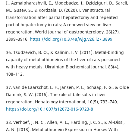
I., Azmaipharashvili, E., Modebadze, I., Dzidziguri, D., Sareli,
M., Gusev, S., & Kordzaia, D. (2020). Liver structural
transformation after partial hepatectomy and repeated
partial hepatectomy in rats: A renewed view on liver
regeneration. World journal of gastroenterology, 26(27),
3899–3916.
https://doi.org/10.3748/wjg.v26.i27.3899
36. Tsudzevich, B. O., & Kalinin, I. V. (2011). Metal-binding
capacity of metallothioneins of the liver of rats poisoned
with heavy metals. Ukrainian Biochemical Journal, 83(4),
108–112.
37. van de Laarschot, L. F., Jansen, P. L., Schaap, F. G., & Olde
Damink, S. W. (2016). The role of bile salts in liver
regeneration. Hepatology international, 10(5), 733–740.
https://doi.org/10.1007/s12072-016-9723-8
38. Verhoef, J. N. C., Allen, A. L., Harding, J. C. S., & Al-Dissi,
A. N. (2018). Metallothionein Expression in Horses With