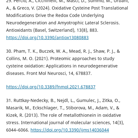
29. Percio, A., Cicchinelli, M., Masci, D., Summo, M., Urbani,
A., & Greco, V. (2024). Oxidative Cysteine Post Translational
Modifications Drive the Redox Code Underlying
Neurodegeneration and Amyotrophic Lateral Sclerosis.
Antioxidants (Basel, Switzerland), 13(8), 883.
https://doi.org/10.3390/antiox13080883
30. Pham, T. K., Buczek, W. A., Mead, R. J., Shaw, P. J., &
Collins, M. O. (2021). Proteomic approaches to study
cysteine oxidation: Applications in neurodegenerative
diseases. Front Mol Neurosci, 14, 678837.
https://doi.org/10.3389/fnmol.2021.678837
31. Ruttkay-Nedecky, B., Nejdl, L., Gumulec, J., Zitka, O.,
Masarik, M., Eckschlager, T., Stiborova, M., Adam, V., &
Kizek, R. (2013). The role of metallothionein in oxidative
stress. International journal of molecular sciences, 14(3),
6044–6066.
https://doi.org/10.3390/ijms14036044