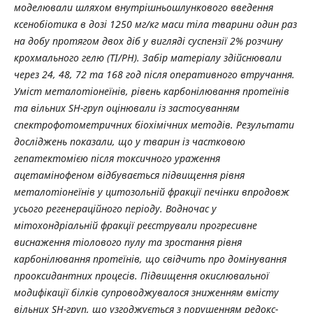
моделювали шляхом внутрішньошлункового введення
ксенобіотика в дозі 1250 мг/кг маси тіла тварини один раз
на добу протягом двох діб у вигляді суспензії 2% розчину
крохмального гелю (TI/PH). Забір матеріалу здійснювали
через 24, 48, 72 та 168 год після оперативного втручання.
Уміст металотіонеїнів, рівень карбонілювання протеїнів
та вільних SH-груп оцінювали із застосуванням
спектрофотометричних біохімічних методів. Результати
досліджень показали, що у тварин із частковою
гепатектомією після токсичного ураження
ацетамінофеном відбувається підвищення рівня
металотіонеїнів у цитозольній фракції печінки впродовж
усього регенераційного періоду. Водночас у
мітохондріальній фракції реєстрували прогресивне
виснаження тіолового пулу та зростання рівня
карбонілювання протеїнів, що свідчить про домінування
прооксидантних процесів. Підвищення окислювальної
модифікації білків супроводжувалося зниженням вмісту
вільних SH-груп, що узгоджується з порушенням редокс-