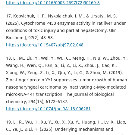
https://doi.org/10.1016/0003-2697(72)90169-8
17. Kopylchuk, H. P., Nykolaichuk, I. M., & Ursatyi, M. S.
(2025). Cytochrome P450 enzymes activity in rat liver under
conditions of toxic injury and partial hepatectomy. Ukr
Biochem J, 97(2), 48–58.
https://doi.org/10.15407/ubj97.02.048
18. Li, M., Liu, Y., Wei, Y., Wu, C., Meng, H., Niu, W., Zhou, Y.,
Wang, H., Wen, Q., Fan, S., Li, Z., Li, X., Zhou, J., Cao, K.,
Xiong, W., Zeng, Z., Li, X., Qiu, Y., Li, G., & Zhou, M. (2019).
Zinc-finger protein YY1 suppresses tumor growth of human
nasopharyngeal carcinoma by inactivating c-Myc-mediated
microRNA-141 transcription. The Journal of biological
chemistry, 294(15), 6172–6187.
https://doi.org/10.1074/jbc.RA118.006281
19. Li, R., Wu, H., Xu, Y., Xu, X., Xu, Y., Huang, H., Lv, X., Liao,
C., Ye, J., & Li, H. (2025). Underlying mechanisms and