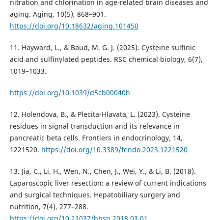
nitration and chlorination in age-related brain diseases and
aging. Aging, 10(5), 868–901.
https://doi.org/10.18632/aging.101450
11. Hayward, L., & Baud, M. G. J. (2025). Cysteine sulfinic
acid and sulfinylated peptides. RSC chemical biology, 6(7),
1019–1033.
https://doi.org/10.1039/d5cb00040h
12. Holendova, B., & Plecita-Hlavata, L. (2023). Cysteine
residues in signal transduction and its relevance in
pancreatic beta cells. Frontiers in endocrinology, 14,
1221520.
https://doi.org/10.3389/fendo.2023.1221520
13. Jia, C., Li, H., Wen, N., Chen, J., Wei, Y., & Li, B. (2018).
Laparoscopic liver resection: a review of current indications
and surgical techniques. Hepatobiliary surgery and
nutrition, 7(4), 277–288.
https://doi.org/10.21037/hbsn.2018.03.01