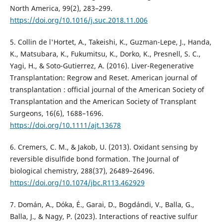
North America, 99(2), 283–299.
https://doi.org/10.1016/j.suc.2018.11.006
5. Collin de l'Hortet, A., Takeishi, K., Guzman-Lepe, J., Handa,
K., Matsubara, K., Fukumitsu, K., Dorko, K., Presnell, S. C.,
Yagi, H., & Soto-Gutierrez, A. (2016). Liver-Regenerative
Transplantation: Regrow and Reset. American journal of
transplantation : official journal of the American Society of
Transplantation and the American Society of Transplant
Surgeons, 16(6), 1688–1696.
https://doi.org/10.1111/ajt.13678
6. Cremers, C. M., & Jakob, U. (2013). Oxidant sensing by
reversible disulfide bond formation. The Journal of
biological chemistry, 288(37), 26489–26496.
https://doi.org/10.1074/jbc.R113.462929
7. Domán, A., Dóka, É., Garai, D., Bogdándi, V., Balla, G.,
Balla, J., & Nagy, P. (2023). Interactions of reactive sulfur