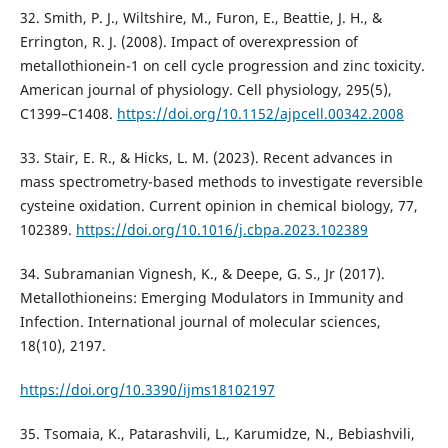
32. Smith, P. J., Wiltshire, M., Furon, E., Beattie, J. H., &
Errington, R. J. (2008). Impact of overexpression of
metallothionein-1 on cell cycle progression and zinc toxicity.
American journal of physiology. Cell physiology, 295(5),
C1399–C1408.
https://doi.org/10.1152/ajpcell.00342.2008
33. Stair, E. R., & Hicks, L. M. (2023). Recent advances in
mass spectrometry-based methods to investigate reversible
cysteine oxidation. Current opinion in chemical biology, 77,
102389.
https://doi.org/10.1016/j.cbpa.2023.102389
34. Subramanian Vignesh, K., & Deepe, G. S., Jr (2017).
Metallothioneins: Emerging Modulators in Immunity and
Infection. International journal of molecular sciences,
18(10), 2197.
https://doi.org/10.3390/ijms18102197
35. Tsomaia, K., Patarashvili, L., Karumidze, N., Bebiashvili,