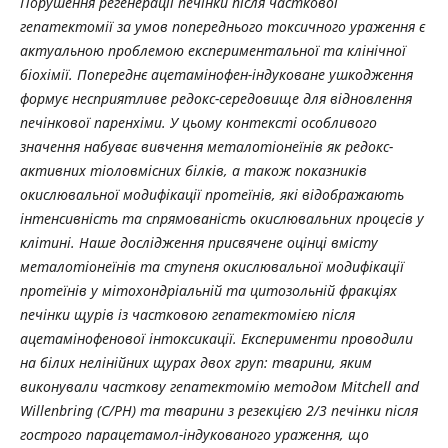
Порушення регенерації печінки після часткової
гепатектомії за умов попереднього токсичного ураження є
актуальною проблемою експериментальної та клінічної
біохімії. Попереднє ацетамінофен-індуковане ушкодження
формує несприятливе редокс-середовище для відновлення
печінкової паренхіми. У цьому контексті особливого
значення набуває вивчення металотіонеїнів як редокс-
активних тіоловмісних білків, а також показників
окислювальної модифікації протеїнів, які відображають
інтенсивність та спрямованість окислювальних процесів у
клітині. Наше дослідження присвячене оцінці вмісту
металотіонеїнів та ступеня окислювальної модифікації
протеїнів у мітохондріальній та цитозольній фракціях
печінки щурів із частковою гепатектомією після
ацетамінофенової інтоксикації. Експерименти проводили
на білих нелінійних щурах двох груп: тварини, яким
виконували часткову гепатектомію методом Mitchell and
Willenbring (C/PH) та тварини з резекцією 2/3 печінки після
гострого парацетамол-індукованого ураження, що