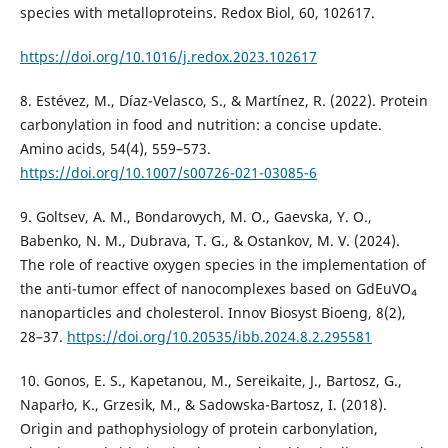
species with metalloproteins. Redox Biol, 60, 102617.
https://doi.org/10.1016/j.redox.2023.102617
8. Estévez, M., Díaz-Velasco, S., & Martínez, R. (2022). Protein
carbonylation in food and nutrition: a concise update.
Amino acids, 54(4), 559–573.
https://doi.org/10.1007/s00726-021-03085-6
9. Goltsev, A. M., Bondarovych, M. O., Gaevska, Y. O.,
Babenko, N. M., Dubrava, T. G., & Ostankov, M. V. (2024).
The role of reactive oxygen species in the implementation of
the anti-tumor effect of nanocomplexes based on GdEuVO₄
nanoparticles and cholesterol. Innov Biosyst Bioeng, 8(2),
28–37.
https://doi.org/10.20535/ibb.2024.8.2.295581
10. Gonos, E. S., Kapetanou, M., Sereikaite, J., Bartosz, G.,
Naparło, K., Grzesik, M., & Sadowska-Bartosz, I. (2018).
Origin and pathophysiology of protein carbonylation,