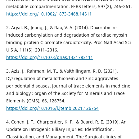
metabolite compartmentation. FEBS letters, 597(2), 246–261.
https://doi.org/10.1002/1873-3468.14511
2. Aryal, B., Jeong, J., & Rao, V. A. (2014). Doxorubicin-
induced carbonylation and degradation of cardiac myosin
binding protein C promote cardiotoxicity. Proc Natl Acad Sci
U S A, 111(5), 2011–2016.
https://doi.org/10.1073/pnas.1321783111
3. Aziz, J., Rahman, M. T., & Vaithilingam, R. D. (2021).
Dysregulation of metallothionein and zinc aggravates
periodontal diseases. Journal of trace elements in medicine
and biology : organ of the Society for Minerals and Trace
Elements (GMS), 66, 126754.
https://doi.org/10.1016/j.jtemb.2021.126754
4. Cohen, J. T., Charpentier, K. P., & Beard, R. E. (2019). An
Update on Iatrogenic Biliary Injuries: Identification,
Classification, and Management. The Surgical clinics of