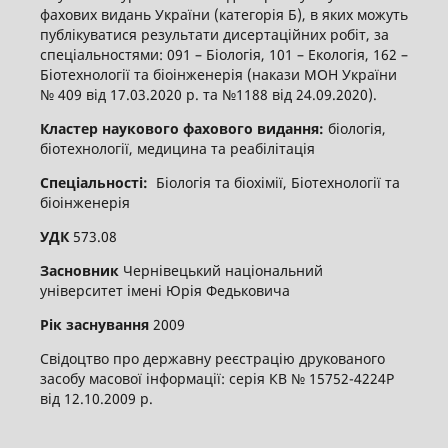
фахових видань України (категорія Б), в яких можуть
публікуватися результати дисертаційних робіт, за
спеціальностями: 091 – Біологія, 101 – Екологія, 162 –
Біотехнології та біоінженерія (накази МОН України
№ 409 від 17.03.2020 р. та №1188 від 24.09.2020).
Кластер наукового фахового видання:
біологія,
біотехнології, медицина та реабілітація
Спеціальності:
Біологія та біохімії, Біотехнології та
біоінженерія
УДК
573.08
Засновник
Чернівецький національний
університет імені Юрія Федьковича
Рік заснування
2009
Свідоцтво про державну реєстрацію друкованого
засобу масової інформації: серія КВ № 15752-4224Р
від 12.10.2009 р.