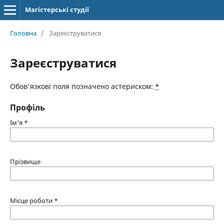
Магістерські студії
Головна
/
Зареєструватися
Зареєструватися
Обов'язкові поля позначено астериском:
*
Профіль
Ім'я
*
Прізвище
Місце роботи
*