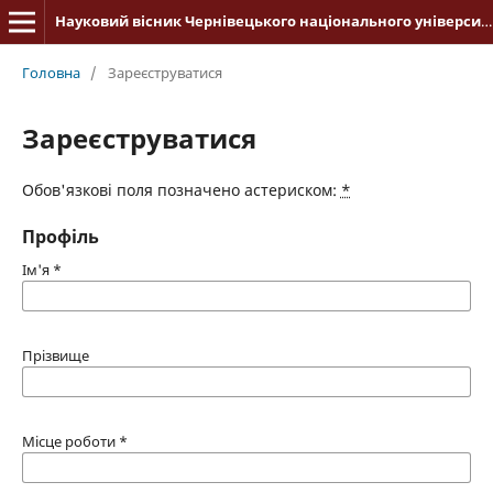
Науковий вісник Чернівецького національного університету імені Юрія Федьковича. Історія
Головна
/
Зареєструватися
Зареєструватися
Обов'язкові поля позначено астериском:
*
Профіль
Ім'я
*
Прізвище
Місце роботи
*