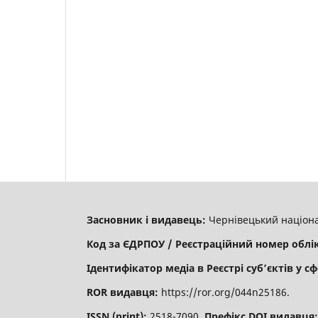
Засновник і видавець:
Чернівецький націона
Код за ЄДРПОУ / Реєстраційний номер облі
Ідентифікатор медіа в Реєстрі суб’єктів у сф
ROR видавця:
https://ror.org/044n25186.
ISSN (print):
2518-7090.
Префікс DOI видавця