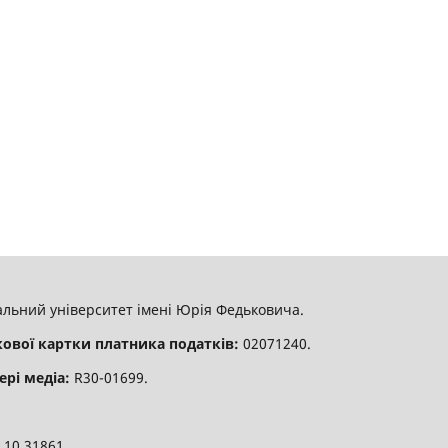
льний університет імені Юрія Федьковича.
кової картки платника податків:
02071240.
ері медіа:
R30-01699.
:
10.31861.