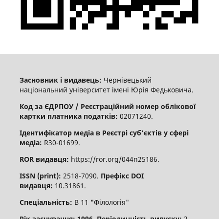
Засновник і видавець:
Чернівецький
національний університет імені Юрія Федьковича.
Код за ЄДРПОУ / Реєстраційний номер облікової
картки платника податків:
02071240.
Ідентифікатор медіа в Реєстрі суб’єктів у сфері
медіа:
R30-01699.
ROR видавця:
https://ror.org/044n25186.
ISSN (print):
2518-7090.
Префікс DOI
видавця:
10.31861.
Спеціальність:
В 11 "Філологія"
Рік заснування: 1996
.
Періодичність випуску:
2