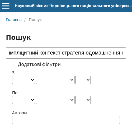
Науковий вісник Чернівецького національного університету імені Юрія Федьковича. Серія: Германська філологія
Головна
/
Пошук
Пошук
Додаткові фільтри
З
По
Автори