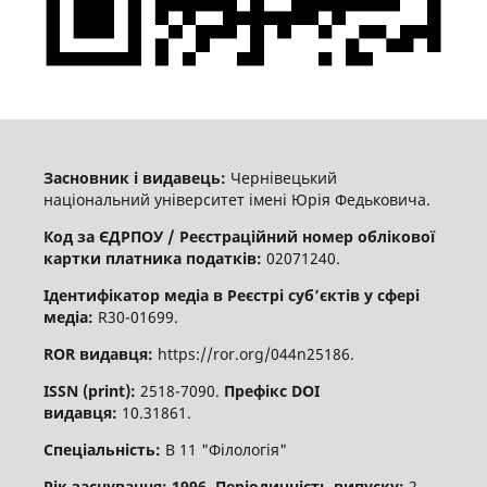
Засновник і видавець:
Чернівецький
національний університет імені Юрія Федьковича.
Код за ЄДРПОУ / Реєстраційний номер облікової
картки платника податків:
02071240.
Ідентифікатор медіа в Реєстрі суб’єктів у сфері
медіа:
R30-01699.
ROR видавця:
https://ror.org/044n25186.
ISSN (print):
2518-7090.
Префікс DOI
видавця:
10.31861.
Спеціальність:
В 11 "Філологія"
Рік заснування: 1996
.
Періодичність випуску:
2