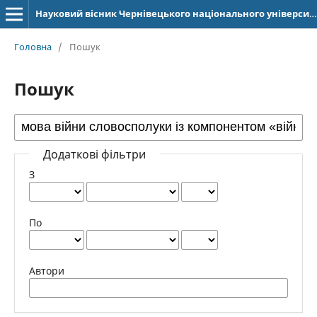
Науковий вісник Чернівецького національного університету імені Юрія Федьковича. Серія: Германська філологія
Головна
/
Пошук
Пошук
Додаткові фільтри
З
По
Автори