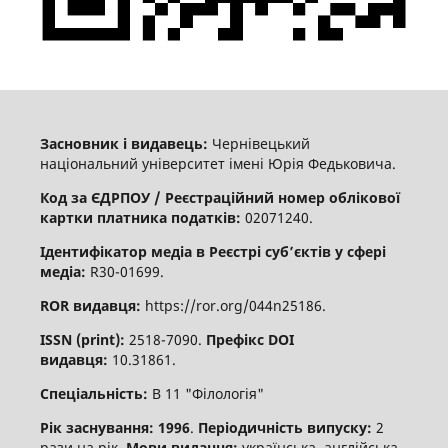
Засновник і видавець:
Чернівецький
національний університет імені Юрія Федьковича.
Код за ЄДРПОУ / Реєстраційний номер облікової
картки платника податків:
02071240.
Ідентифікатор медіа в Реєстрі суб’єктів у сфері
медіа:
R30-01699.
ROR видавця:
https://ror.org/044n25186.
ISSN (print):
2518-7090.
Префікс DOI
видавця:
10.31861.
Спеціальність:
В 11 "Філологія"
Рік заснування: 1996
.
Періодичність випуску:
2
рази на рік.
Мови видання:
українська, англійська,