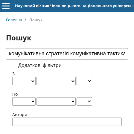
Науковий вісник Чернівецького національного університету імені Юрія Федьковича. Серія: Германська філологія
Головна
/
Пошук
Пошук
Додаткові фільтри
З
По
Автори