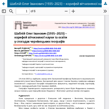
Шаблій Олег Іванович (1935–2023) – корифей вітчизняної науки та освіти у спогадах чернівецьких географів