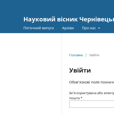
Науковий вісник Чернівецьк
Поточний випуск
Архіви
Про нас
Головна
/
Увійти
Увійти
Обов'язкові поля познач
Ім'я користувача або елек
пошта
*