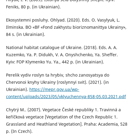
Feniks, 80 p. (in Ukrainian).
Ekosystemni posluhy. Ohlyad. (2020). Eds. O. Vasylyuk, L.
Ilminska. BO «BF «Fond zakhystu bioriznomanittya Ukrainy»,
84 s. (in Ukrainian).
National habitat catalogue of Ukraine. (2018). Eds. А. А.
Kuzemko, Ya. P. Didukh, V. A. Onyshchenko, Ya. Sheffer.
Kyiv: FOP Klymenko Yu. Ya., 442 p. (in Ukrainian).
Perelik vydiv roslyn ta hrybiv, shcho zanosyatsya do
Chervonoi knyhy Ukrainy (roslynnyi svit). (2021). (in
Ukrainian).
https://mepr.gov.ua/wp-
content/uploads/2023/05/vklyuchennya-858-05.03.2021.pdf
Chytrý M.. (2007). Vegetace České republiky 1. Travinná a
keříčková vegetace [Vegetation of the Czech Republic 1.
Grassland and Heathland Vegetation]. Praha: Academia, 528
p. (In Czech).