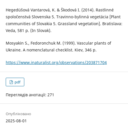
Hegedüšová Vantarová, K. & Škodová I. (2014). Rastlinné
spoločenstvá Slovenska 5. Travinno-bylinná vegetácia [Plant
communities of Slovakia 5. Grassland vegetation]. Bratislava:
Veda, 581 р. (In Slovak).
Mosyakin S., Fedoronchuk M. (1999). Vascular plants of
Ukraine. A nomenclatural checklist. Kiev, 346 p.
https://www.inaturalist.org/observations/203871704
pdf
Переглядів анотації: 271
Опубліковано
2025-08-01