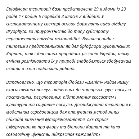
Бріофлора території бази представлена 29 видами із 23
родів 17 родин 6 порядків 3 класів 2 відділів. У
систематичному спектрі основу формують види відділу
Bryophyta, за приуроченістю до типу субстрату
переважають епігейні мохоподібні. Виявлені види є
типовими представниками як для бріофлори Буковинських
Карпат, так і для інших природних регіонів України, тому
вміння розпізнавати їх у природі знадобляться здобувачам
освіти в їхній подальшій роботі.
Встановлено, що територія біобази «Шепіт» надає низку
екосистемних послуг, віднесених до чотирьох груп: послуги
постачання, регулювання, підтримання екосистем і
культурні та соціальні послуги. Досліджувана територія є
модельним середовищем для опанування методичних
підходів вивчення фіторізноманіття, яке сприяє
інформуванню про флору та біотопи Карпат та їхню
созологічну цінність, підкреслює важливість