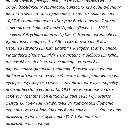
національного університету імені Юрія Федьковича. У
складі досліджених угруповань виявлено 123 види судинних
рослин, з яких 58,54 % пратанти, 30,89 % сильванти та
10,57 % синантропанти. На луках біобази росте 7 видів,
занесених до Червоної книги України (Перелік…, 2021),
зокрема Botrychium lunaria (L.) Sw., Colchicum autumnale L.,
Gymnadenia conopsea (L.) R.Br., Listera ovata (L.) R.Br.,
Neotinea ustulata (L.) R.M. Bateman, Pridgeon et M.W. Chase,
Platanthera bifolia (L.) Rich. і
Traunsteinera
globosa
(
L
.)
Rchb
.,
що засвідчує цінність цієї території як осередку
раритетного фіторізноманіття. Трав’яні угруповання
біобази «Шепіт» на невеликій площі добре репрезентують
луки регіону, зокрема сінокісні та пасовищні луки порядку
Arrhenatheretalia elatioris
Tx
. 1931, які належать до двох
союзів: Arrhenatherion elatioris
Luquet 1926
і Cynosurion
cristati
Tx. 1947
і за «Національним каталогом біотопів
України» (2018) відповідають біотопам «Т2.3.1 Рівнинні та
низькогірні сінокісні луки» та «Т2.2.1 Рівнинні та
низькогірні пасовища».