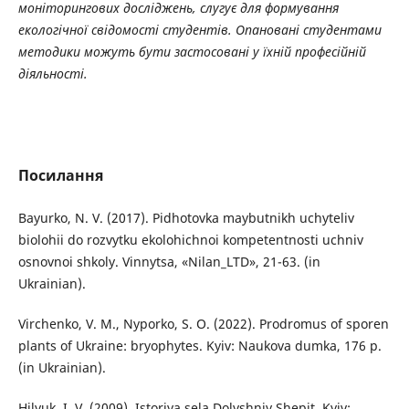
моніторингових досліджень, слугує для формування
екологічної свідомості студентів. Опановані студентами
методики можуть бути застосовані у їхній професійній
діяльності.
Посилання
Bayurko, N. V. (2017). Pidhotovka maybutnikh uchyteliv
biolohii do rozvytku ekolohichnoi kompetentnosti uchniv
osnovnoi shkoly. Vinnytsa, «Nilan_LTD», 21-63. (in
Ukrainian).
Virchenko, V. M., Nyporko, S. O. (2022). Prodromus of sporen
plants of Ukraine: bryophytes. Kyiv: Naukova dumka, 176 p.
(in Ukrainian).
Hilyuk, I. V. (2009). Istoriya sela Dolyshniy Shepit. Kyiv: