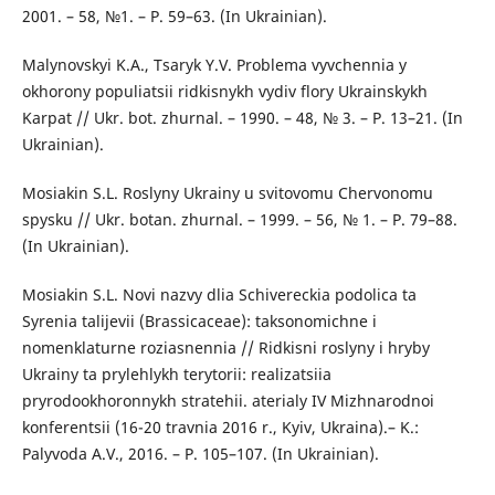
2001. – 58, №1. – P. 59–63. (In Ukrainian).
Malynovskyi K.A., Tsaryk Y.V. Problema vyvchennia y
okhorony populiatsii ridkisnykh vydiv flory Ukrainskykh
Karpat // Ukr. bot. zhurnal. – 1990. – 48, № 3. – P. 13–21. (In
Ukrainian).
Mosiakin S.L. Roslyny Ukrainy u svitovomu Chervonomu
spysku // Ukr. botan. zhurnal. – 1999. – 56, № 1. – P. 79–88.
(In Ukrainian).
Mosiakin S.L. Novi nazvy dlia Schivereckia podolica ta
Syrenia talijevii (Brassicaceae): taksonomichne i
nomenklaturne roziasnennia // Ridkisni roslyny i hryby
Ukrainy ta prylehlykh terytorii: realizatsiia
pryrodookhoronnykh stratehii. aterialy IV Mizhnarodnoi
konferentsii (16-20 travnia 2016 r., Kyiv, Ukraina).– K.:
Palyvoda A.V., 2016. – P. 105–107. (In Ukrainian).