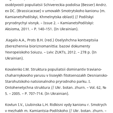
osoblyvosti populiatsii Schivereckia podolisa (Besser) Andrz.
ex DC. (Brassicaceae) v umovakh Smotrytskoho kanionu (m.
KamianetsPodilskyi, Khmelnytska oblast) // Podilskyi
pryrodnychyi visnyk. – Issue 2. – KamianetsPodilskyi:
Aksioma, 2011. – P. 140–151. (In Ukrainian).
.Kagalo A.A., Prots B.H. (red.) Oselyshchna kontseptsiia
zberezhennia bioriznomanittia: bazovi dokumenty
Yevropeiskoho Soiuzu. – Lviv: ZUKTs, 2012. – 278 p. (In
Ukrainian).
Kovalenko I.M. Struktura populiatsii dominantiv traviano-
chaharnykovoho yarusu v lisovykh fitotsenozakh Desniansko-
Starohutskoho natsionalnoho pryrodnoho parku. I.
Ontohenetychna struktura // Ukr. botan. zhurn. – Vol. 62, №
5. – 2005. – P. 707–714. (In Ukrainian).
Kovtun I.V., Liubinska L.H. Ridkisni vydy kanionu r. Smotrych
v mezhakh m. Kamiantsia-Podilskoho // Ukr. botan. zhurn. –