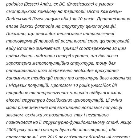
podoliсa (Besser) Andrz. ex DC. (Brassicaceae) в умовах
Смотрицького каньйону на території міста
Кам’янець-
Подільський (Хмельницька обл.) за 10 років. Проаналізовано
вплив деяких факторів на структуру
ценопопуляцій.
Показано, що внаслідок інтенсивної антропогенної
трансформації природної рослинності стан
ценопопуляцій
виду істотно змінюється. Тривалі спостереження за цим
видом дають підстави
стверджувати, що для нього
характерна метапопуляційна структура, тому для
оптимального його
збереження необхідне врахування
динамічних тенденцій стану та структури його локальних
і місцевих
популяцій. Протягом 10 років унаслідок дії
природних та антропогенних чинників відбулися зміни
вікової
структури досліджених ценопопуляцій. Ці зміни
мали різне значення для виживання локальної популяції
загалом, оскільки як позитивно, так і негативно
позначалася на її структурно-функціональному стані. Якщо
2006 року вікові спектри були або лівосторонні, або
правосторонні, то 2015 року з’явилися бімодальні
спектри,