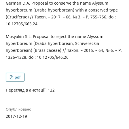
German D.A. Proposal to conserve the name Alyssum
hyperboreum (Draba hyperborean) with a conserved type
(Cruciferae) // Taxon. – 2017. – 66, № 3. – P. 755–756. doi:
10.12705/663.24
Mosyakin S.L. Proposal to reject the name Alyssum
hyperboreum (Draba hyperborean, Schivereckia
hyperborean) (Brassicaceae) // Taxon. – 2015. – 64, № 6. – P.
1326–1328. doi: 10.12705/646.26
pdf
Переглядів анотації: 132
Опубліковано
2017-12-19