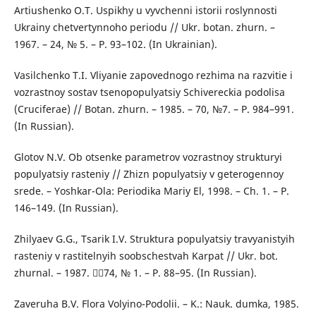
Artiushenko O.T. Uspikhy u vyvchenni istorii roslynnosti
Ukrainy chetvertynnoho periodu // Ukr. botan. zhurn. –
1967. – 24, № 5. – P. 93–102. (In Ukrainian).
Vasilchenko T.I. Vliyanie zapovednogo rezhima na razvitie i
vozrastnoy sostav tsenopopulyatsiy Schivereckia podolisa
(Cruciferae) // Botan. zhurn. – 1985. – 70, №7. – P. 984–991.
(In Russian).
Glotov N.V. Ob otsenke parametrov vozrastnoy strukturyi
populyatsiy rasteniy // Zhizn populyatsiy v geterogennoy
srede. – Yoshkar-Ola: Periodika Mariy El, 1998. – Ch. 1. – P.
146–149. (In Russian).
Zhilyaev G.G., Tsarik I.V. Struktura populyatsiy travyanistyih
rasteniy v rastitelnyih soobschestvah Karpat // Ukr. bot.
zhurnal. – 1987. 74, № 1. – P. 88–95. (In Russian).
Zaveruha B.V. Flora Volyino-Podolii. – K.: Nauk. dumka, 1985.