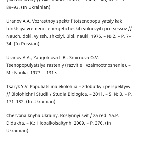
89–93. (In Ukrainian)
Uranov A.A. Vozrastnoy spektr fitotsenopopulyatsiy kak
funktsiya vremeni i energeticheskih volnovyih protsessov //
Nauch. dokl. vyissh. shkolyi. Biol. nauki, 1975. – № 2. – P. 7–
34. (In Russian).
Uranov A.A., Zaugolnova L.B., Smirnova O.V.
Tsenopopulyatsiya rasteniy (razvitie i vzaimootnoshenie). –
M.: Nauka, 1977. – 131 s.
Tsaryk Y.V. Populiatsiina ekolohiia – zdobutky i perspektyvy
// Biolohichni Studii / Studia Biologica. – 2011. – 5, № 3. – P.
171–182. (In Ukrainian).
Chervona knyha Ukrainy. Roslynnyi svit / za red. Ya.P.
Didukha. – K.: Hlobalkolsaltynh, 2009. – P. 376. (In
Ukrainian).