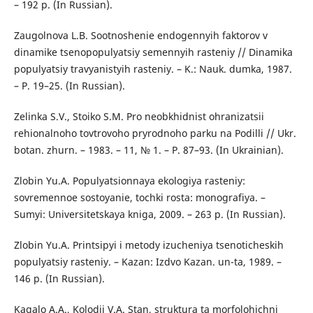
– 192 p. (In Russian).
Zaugolnova L.B. Sootnoshenie endogennyih faktorov v
dinamike tsenopopulyatsiy semennyih rasteniy // Dinamika
populyatsiy travyanistyih rasteniy. – K.: Nauk. dumka, 1987.
– P. 19–25. (In Russian).
Zelinka S.V., Stoiko S.M. Pro neobkhidnist ohranizatsii
rehionalnoho tovtrovoho pryrodnoho parku na Podilli // Ukr.
botan. zhurn. – 1983. – 11, № 1. – P. 87–93. (In Ukrainian).
Zlobin Yu.A. Populyatsionnaya ekologiya rasteniy:
sovremennoe sostoyanie, tochki rosta: monografiya. –
Sumyi: Universitetskaya kniga, 2009. – 263 p. (In Russian).
Zlobin Yu.A. Printsipyi i metody izucheniya tsenoticheskih
populyatsiy rasteniy. – Kazan: Izdvo Kazan. un-ta, 1989. –
146 p. (In Russian).
Kagalo A.A., Kolodii V.A. Stan, struktura ta morfolohichni