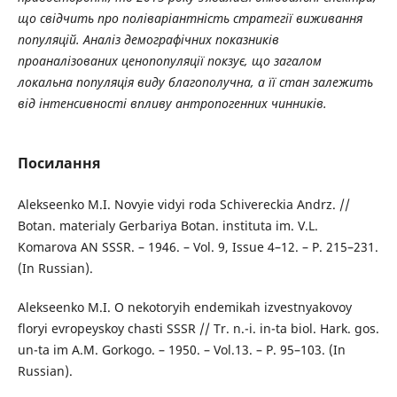
що свідчить про поліваріантність стратегії виживання
популяцій. Аналіз демографічних показників
проаналізованих ценопопуляції покзує, що загалом
локальна популяція виду благополучна, а її стан залежить
від
інтенсивності впливу антропогенних чинників.
Посилання
Alekseenko M.I. Novyie vidyi roda Schivereckia Andrz. //
Botan. materialy Gerbariya Botan. instituta im. V.L.
Komarova AN SSSR. – 1946. – Vol. 9, Issue 4–12. – P. 215–231.
(In Russian).
Alekseenko M.I. O nekotoryih endemikah izvestnyakovoy
floryi evropeyskoy chasti SSSR // Tr. n.-i. in-ta biol. Hark. gos.
un-ta im A.M. Gorkogo. – 1950. – Vol.13. – P. 95–103. (In
Russian).