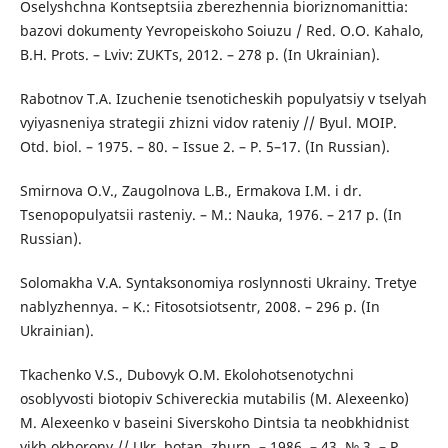
Oselyshchna Kontseptsiia zberezhennia bioriznomanittia:
bazovi dokumenty Yevropeiskoho Soiuzu / Red. O.O. Kahalo,
B.H. Prots. – Lviv: ZUKTs, 2012. – 278 p. (In Ukrainian).
Rabotnov T.A. Izuchenie tsenoticheskih populyatsiy v tselyah
vyiyasneniya strategii zhizni vidov rateniy // Byul. MOIP.
Otd. biol. – 1975. – 80. – Issue 2. – P. 5–17. (In Russian).
Smirnova O.V., Zaugolnova L.B., Ermakova I.M. i dr.
Tsenopopulyatsii rasteniy. – M.: Nauka, 1976. – 217 p. (In
Russian).
Solomakha V.A. Syntaksonomiya roslynnosti Ukrainy. Tretye
nablyzhennya. – K.: Fitosotsiotsentr, 2008. – 296 p. (In
Ukrainian).
Tkachenko V.S., Dubovyk O.M. Ekolohotsenotychni
osoblyvosti biotopiv Schivereckia mutabilis (M. Alexeenko)
M. Alexeenko v baseini Siverskoho Dintsia ta neobkhidnist
yikh okhorony // Ukr. botan. zhurn. – 1986. – 43, № 3. – P.